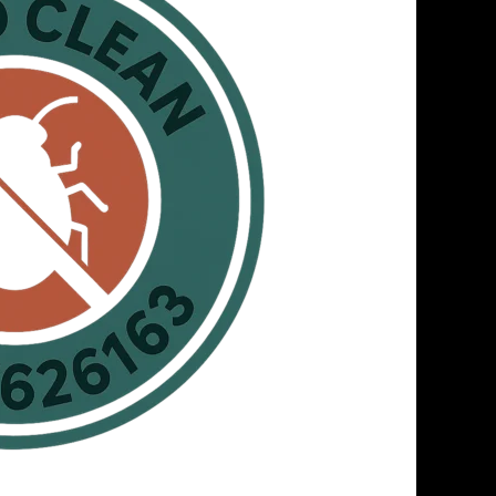
مكافحة
حشرات
بالقرب
منى
|
خصم
40%
وضمان
01067626163