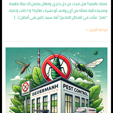
عملك بالمنيا؟ هل تبحث عن حل جذري وفعّال يضمن لك بيئة نظيفة
وصحية خالية تمامًا من أي زواحف أو حشرات طائرة؟ إذا كانت إجابتك
“نعم”، فأنت في المكان الصحيح! تُعد سبيد كلين هي أفضل […]
قراءة المزيد »
شركة
مكافحة
حشرات
في
المنيا
01067626163
/
اتصل
الان