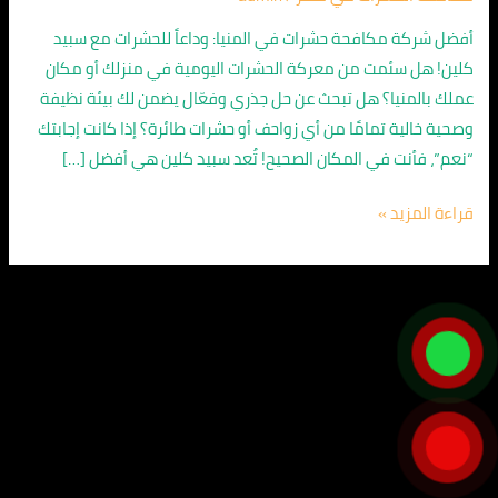
المنيا
01010891953
أفضل شركة مكافحة حشرات في المنيا: وداعاً للحشرات مع سبيد
|
كلين! هل سئمت من معركة الحشرات اليومية في منزلك أو مكان
سبيد
عملك بالمنيا؟ هل تبحث عن حل جذري وفعّال يضمن لك بيئة نظيفة
كلين
وصحية خالية تمامًا من أي زواحف أو حشرات طائرة؟ إذا كانت إجابتك
“نعم”، فأنت في المكان الصحيح! تُعد سبيد كلين هي أفضل […]
قراءة المزيد »