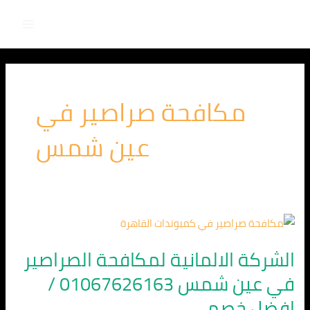
Main
خطي
لى
Menu
لمحتوى
مكافحة صراصير في
عين شمس
الشركة
الالمانية
الشركة الالمانية لمكافحة الصراصير
لمكافحة
في عين شمس 01067626163 /
الصراصير
في
افضل خصم