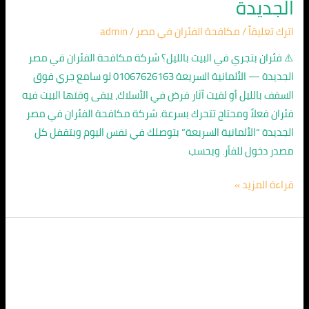
الجديدة
اترك تعليقاً
/
مكافحة الفئران في مصر
/
admin
⚠️ فئران بتجري في البيت بالليل؟ شركة مكافحة الفئران في مصر
الجديدة — الألمانية السريعة 01067626163 لو سامع جري فوق
السقف بالليل أو لقيت آثار قرض في الأسلاك، يبقى وقتها البيت فيه
فئران فعلاً ومحتاج تتحرك بسرعة. شركة مكافحة الفئران في مصر
الجديدة “الألمانية السريعة” بتوصلك في نفس اليوم وبتقفل كل
مصدر دخول للفأر. وبحسب
قراءة المزيد »
انتشار
الفئران
في
فايد