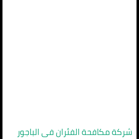
مكافحة
الفئران
فى
الباجور
شركة مكافحة الفئران فى الباجور