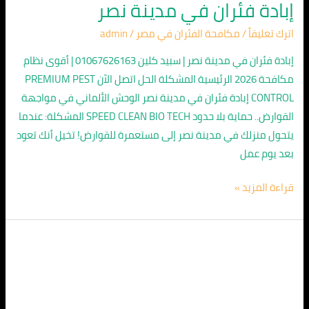
إبادة فئران في مدينة نصر
اترك تعليقاً
/
مكافحة الفئران في مصر
/
admin
إبادة فئران في مدينة نصر | سبيد كلين 01067626163 | أقوى نظام
مكافحة 2026 الرئيسية المشكلة الحل اتصل الآن PREMIUM PEST
CONTROL إبادة فئران في مدينة نصر الوحش الألماني في مواجهة
القوارض.. حماية بلا حدود SPEED CLEAN BIO TECH المشكلة: عندما
يتحول منزلك في مدينة نصر إلى مستعمرة للقوارض! تخيل أنك تعود
بعد يوم عمل
قراءة المزيد »
أسرع
شركة
مكافحة
الفئران