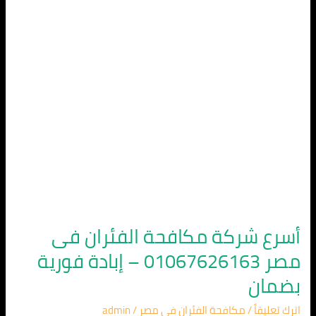
فى
مصر
01067626163
–
إبادة
فورية
بضمان
أسرع شركة مكافحة الفئران فى
مصر 01067626163 – إبادة فورية
بضمان
اترك تعليقاً
/
مكافحة الفئران في مصر
/
admin