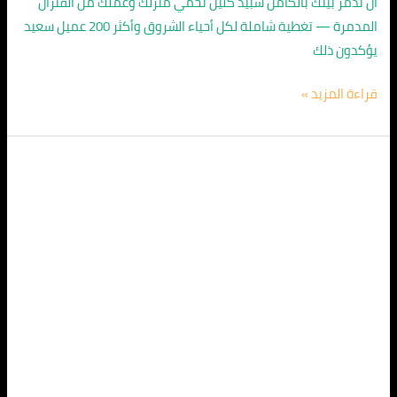
أن تدمر بيتك بالكامل سبيد كلين تحمي منزلك وعملك من الفئران
المدمرة — تغطية شاملة لكل أحياء الشروق وأكثر 200 عميل سعيد
يؤكدون ذلك
قراءة المزيد »
مكافحة
الفئران
في
الهرم