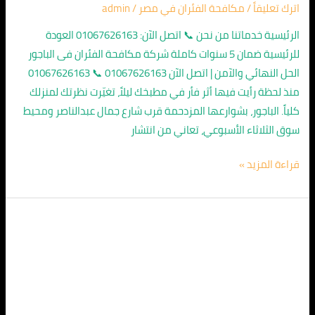
اترك تعليقاً
/
مكافحة الفئران في مصر
/
admin
الرئيسية خدماتنا من نحن 📞 اتصل الآن: 01067626163 العودة
للرئيسية ضمان 5 سنوات كاملة شركة مكافحة الفئران فى الباجور
الحل النهائي والآمن | اتصل الآن 01067626163 📞 01067626163
منذ لحظة رأيت فيها أثر فأر في مطبخك ليلاً، تغيّرت نظرتك لمنزلك
كلياً. الباجور، بشوارعها المزدحمة قرب شارع جمال عبدالناصر ومحيط
سوق الثلاثاء الأسبوعي، تعاني من انتشار
قراءة المزيد »
مكافحة
الفئران
في
مدينة
الشروق