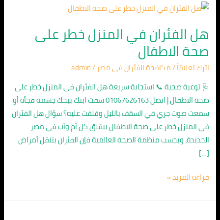
هل
الفئران
هل الفئران في المنزل خطر على
في
صحة الاطفال
المنزل
خطر
اترك تعليقاً
/
مكافحة الفئران في مصر
/
admin
على
صحة
🩺 توعية صحية 📞 استجابة سريعة هل الفئران في المنزل خطر على
الاطفال
صحة الاطفال | اتصل 01067626163 شفت ابنك بيحك جسمه فجأة أو
سمعت صوت جري في السقف بالليل وقلقت عليه؟ سؤال هل الفئران
في المنزل خطر على صحة الاطفال بيقلق كل أم وأب في مصر
الجديدة، وبحسب منظمة الصحة العالمية فإن الفئران بتنقل أمراض
[…]
قراءة المزيد »
شركة