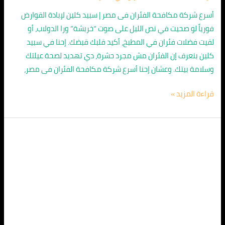
أسرع شركة مكافحة الفئران فى مصر | سبيد كلين لإبادة القوارض
فورياً لو صحيت في نص الليل على صوت “خربشة” ورا الدولاب، أو
لقيت فضلات فئران في المطبخ، أكيد قلبك قبضك. إحنا في سبيد
كلين بنعرف إن الفئران مش مجرد حشرة، دي تهديد لصحة عيلتك
وسلامة بيتك. وعشان إحنا أسرع شركة مكافحة الفئران فى مصر،
قراءة المزيد »
شركة
مكافحة
الفئران
في
مصر
01010891953
|